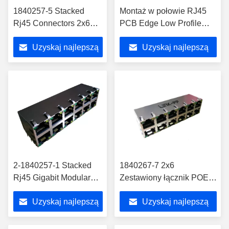
1840257-5 Stacked
Montaż w połowie RJ45
Rj45 Connectors 2x6
PCB Edge Low Profile
10/100 / 1000Base-T
Jack W / LED,
Uzyskaj najlepszą
Uzyskaj najlepszą
Magnetic 1840257-6
LPJE4713AHNL
cenę
cenę
2-1840257-1 Stacked
1840267-7 2x6
Rj45 Gigabit Modular
Zestawiony łącznik POE
Jack 2x6 Shield W /
RJ45 z prędkością
Uzyskaj najlepszą
Uzyskaj najlepszą
LED 2-1840257-2
1000Base-T
cenę
cenę