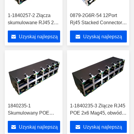
1-1840257-2 Złącza
0879-2G6R-54 12Port
skumulowane RJ45 2x6
Rj45 Stacked Connectors
Maglex Gigabit
2x6 10/100 / 1000Base-T
Uzyskaj najlepszą
Uzyskaj najlepszą
Uziemienie TARCZA 1-
Magnetic
1840257-3
cenę
cenę
1840235-1
1-1840235-3 Złącze RJ45
Skumulowany POE
POE 2x6 Mag45, obwód
RJ45 Connector 2x6
10/100 POE W / diody 1-
Uzyskaj najlepszą
Uzyskaj najlepszą
10/100 POE Circuit W /
1840235-2