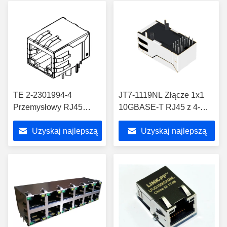
TE 2-2301994-4
JT7-1119NL Złącze 1x1
Przemysłowy RJ45
10GBASE-T RJ45 z 4-
MagJack Cat 5e
parowym PoE 90 W
Uzyskaj najlepszą
Uzyskaj najlepszą
Osłonięty pod kątem
prostym
cenę
cenę