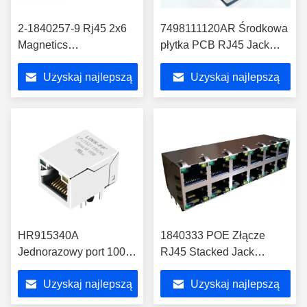
2-1840257-9 Rj45 2x6
7498111120AR Środkowa
Magnetics
płytka PCB RJ45 Jack
Skumulowany jack
1000Base-T SMT
Uzyskaj najlepszą
Uzyskaj najlepszą
Gigabit Lan 10/100 /
Przemysłowa temperatura
1000Base-T
cenę
cenę
HR915340A
1840333 POE Złącze
Jednorazowy port 100
RJ45 Stacked Jack
Podstawowy T RJ45
Gigabit POE + 2x6 POE
Uzyskaj najlepszą
Uzyskaj najlepszą
Złącze pod kątem
Rj45 Pinout 1840353
prostym