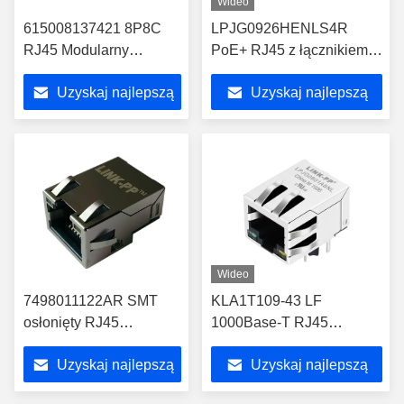
Wideo
615008137421 8P8C
LPJG0926HENLS4R
RJ45 Modularny
PoE+ RJ45 z łącznikiem z
gniazdo z LED Cross
powrotnym przepływem
Uzyskaj najlepszą
Uzyskaj najlepszą
LPJE101AGNL
przez otwór
cenę
cenę
Wideo
7498011122AR SMT
KLA1T109-43 LF
osłonięty RJ45
1000Base-T RJ45
10/100Base-T WE-RJ45
Magjack Match
Uzyskaj najlepszą
Uzyskaj najlepszą
-40°C ∼85°C
ATMEGA88PV-10MUR IC
cenę
cenę