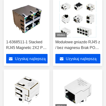
Wideo
1-6368511-1 Stacked
Modułowe gniazdo RJ45 z
RJ45 Magnetic 2X2 Port
/ bez magnesu Brak POE /
Connector Gigabit RJ45
POE / POE+
Uzyskaj najlepszą
Uzyskaj najlepszą
9-6368511-4
cenę
cenę