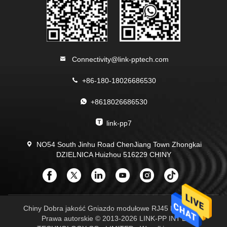
Connectivity@link-pptech.com
+86-180-18026686530
+8618026686530
link-pp7
NO54 South Jinhu Road ChenJiang Town Zhongkai
DZIELNICA Huizhou 516229 CHINY
Chiny Dobra jakość Gniazdo modułowe RJ45 Dostawca.
Prawa autorskie © 2013-2026 LINK-PP INT'L