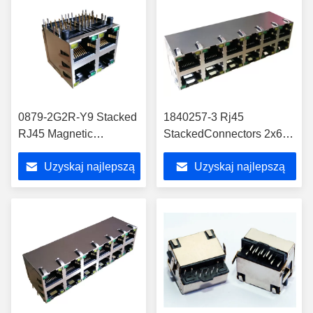
0879-2G2R-Y9 Stacked
1840257-3 Rj45
RJ45 Magnetic
StackedConnectors 2x6
LPJ27081AFNL Port
10/100 / 1000Base-T
Uzyskaj najlepszą
Uzyskaj najlepszą
2X2 RJ45 W / LED
Magnetic1840257-4
cenę
cenę