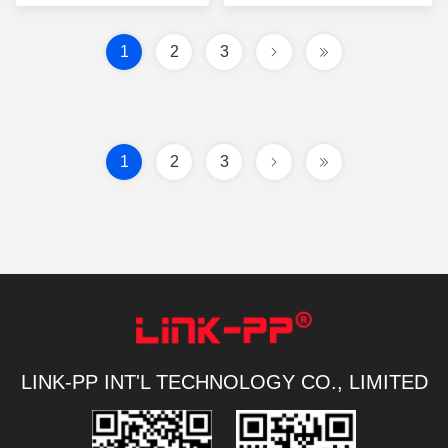
Leds 1-1840235-4
cenę
cenę
1
2
3
1
2
3
LINK-PP INT'L TECHNOLOGY CO., LIMITED