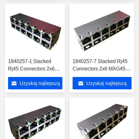
cenę
cenę
1840257-1 Stacked
1840257-7 Stacked Rj45
Rj45 Connectors 2x6
Connectors 2x6 MAG45
MAG45 Gigabit Ground
Gigabit Ground SHIELD 1-
Uzyskaj najlepszą
Uzyskaj najlepszą
SHIELD 1840257-2
1840257-1
cenę
cenę