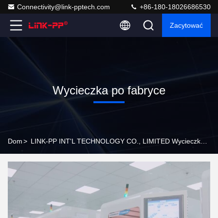
Connectivity@link-pptech.com
+86-180-18026686530
Zacytować
Wycieczka po fabryce
Dom
>
LINK-PP INT'L TECHNOLOGY CO., LIMITED Wycieczka Po Fabryce