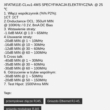
XFATM11E-CLxu1-4MS SPECYFIKACJA ELEKTRYCZNA: @ 25
℃
1. Włącz współczynnik (%% P2%):
1CT: 1CT
2.Onductance OCL: 350uH MIN
@ 100KHz / 0.1V, 8mA DC Bias
3. Wstawienie straty:
-1.0dB MAX @ 1.0 ~ 65MHz
4.Usuwanie straty:
-20dB MIN @ 1 ~ 10MHz
-16dB MIN @ 10 ~ 30MHz
-12dB MIN @ 30 ~ 60MHz
-10dB MIN @ 60 ~ 100MHz
5.Cross talk:
-40dB MIN @ 1 ~ 30MHz
-35dB MIN @ 30 ~ 60MHz
-30dB MIN @ 60 ~ 100MHz
6. Odrzucenie w trybie wspólnym:
-30dB MIN @ 1 ~ 50MHz
-20dB MIN @ 50 ~ 150MHz
7. Test Hipot: 1500Vrms MIN
Tags:
przemysłowe złącze RJ45
,
Gniazdo Ethernet RJ-45
,
gniazda modułowe RJ45