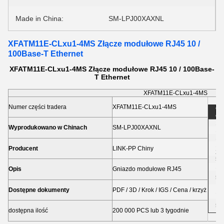
Made in China:
SM-LPJ00XAXNL
XFATM11E-CLxu1-4MS Złącze modułowe RJ45 10 /
100Base-T Ethernet
XFATM11E-CLxu1-4MS Złącze modułowe RJ45 10 / 100Base-
T Ethernet
XFATM11E-CLxu1-4MS
Numer części tradera
XFATM11E-CLxu1-4MS
Ob
ce
1-
Wyprodukowano w Chinach
SM-LPJ00XAXNL
10
10
10
Producent
LINK-PP Chiny
2,
50
10
Opis
Gniazdo modułowe RJ45
50
Dostępne dokumenty
PDF / 3D / Krok / IGS / Cena / krzyż
10
50
dostępna ilość
200 000 PCS lub 3 tygodnie