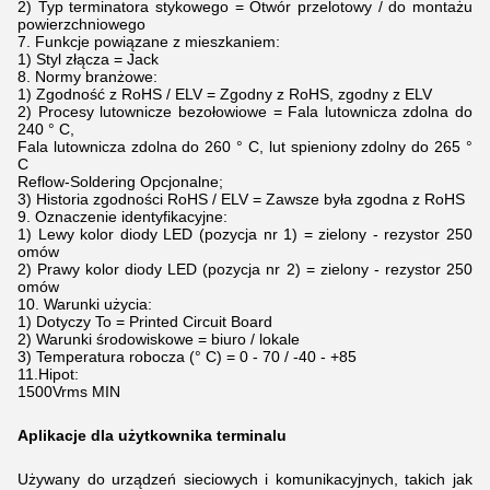
2) Typ terminatora stykowego = Otwór przelotowy / do montażu
powierzchniowego
7. Funkcje powiązane z mieszkaniem:
1) Styl złącza = Jack
8. Normy branżowe:
1) Zgodność z RoHS / ELV = Zgodny z RoHS, zgodny z ELV
2) Procesy lutownicze bezołowiowe = Fala lutownicza zdolna do
240 ° C,
Fala lutownicza zdolna do 260 ° C, lut spieniony zdolny do 265 °
C
Reflow-Soldering Opcjonalne;
3) Historia zgodności RoHS / ELV = Zawsze była zgodna z RoHS
9. Oznaczenie identyfikacyjne:
1) Lewy kolor diody LED (pozycja nr 1) = zielony - rezystor 250
omów
2) Prawy kolor diody LED (pozycja nr 2) = zielony - rezystor 250
omów
10. Warunki użycia:
1) Dotyczy To = Printed Circuit Board
2) Warunki środowiskowe = biuro / lokale
3) Temperatura robocza (° C) = 0 - 70 / -40 - +85
11.Hipot:
1500Vrms MIN
Aplikacje dla użytkownika terminalu
Używany do urządzeń sieciowych i komunikacyjnych, takich jak