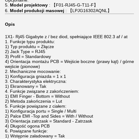
Opcjonalne.
5.
Model projektowy
: 【F01-RJ45-G-T11-F】
6.
Model produkcji masowej
: 【LPJG16302AQNL】
Opis
1X1-
Rj45 Gigabyte
z / bez diod, spełniające IEEE 802.3 af / at
1. Funkcje typu produktu:
1) Typ produktu = Złącze
2) Jack Type = RJ45
3) Profil = Standardowy
4) Orientacja montażu PCB = Wejście boczne (prawy kąt) / górne
wejście (pionowe)
2. Mechaniczne mocowanie:
1) Konfiguracja gniazda = 1 x 1
3. Charakterystyka elektryczna:
1) Ekranowany = Tak
4. Funkcje związane z zakończeniem:
1) EMI Finger - Bottom = Without
2) Metoda zakończenia = Lut
5. Funkcje powiązane z ciałem:
1) Konfiguracja portu = Single / Multi
2) Palce EMI -Top and Sides = With / Without
3) Orientacja zatrzask = Standard - Zatrzask
4) Długość ogona PCB
6. Powiązane funkcje:
1) Wstępnie załadowany = Tak