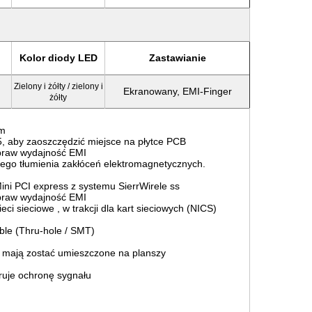
Kolor diody LED
Zastawianie
Zielony i żółty / zielony i
Ekranowany, EMI-Finger
żółty
em
5, aby zaoszczędzić miejsce na płytce PCB
praw wydajność EMI
go tłumienia zakłóceń elektromagnetycznych.
i PCI express z systemu
SierrWirele
ss
praw wydajność EMI
ieci sieciowe
, w
trakcji dla kart sieciowych (NICS)
able (Thru-hole / SMT)
 mają zostać umieszczone na planszy
eruje ochronę sygnału