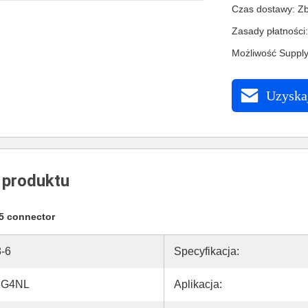
Czas dostawy: Zb
Zasady płatności
Możliwość Supply
Uzyskaj
 produktu
45 connector
-6
Specyfikacja:
3G4NL
Aplikacja: