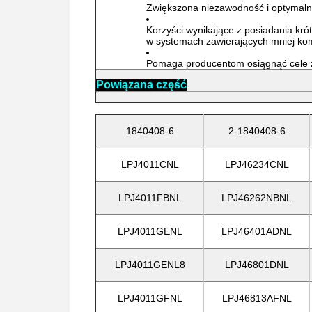
Zwiększona niezawodność i optymal
Korzyści wynikające z posiadania kró
w systemach zawierających mniej k
Pomaga producentom osiągnąć cele z
Powiązana część
1840408-6
2-1840408-6
LPJ4011CNL
LPJ46234CNL
LPJ4011FBNL
LPJ46262NBNL
LPJ4011GENL
LPJ46401ADNL
LPJ4011GENL8
LPJ46801DNL
LPJ4011GFNL
LPJ46813AFNL