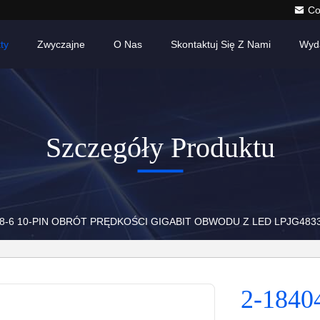
Co
ty
Zwyczajne
O Nas
Skontaktuj Się Z Nami
Wyd
Szczegóły Produktu
08-6 10-PIN OBRÓT PRĘDKOŚCI GIGABIT OBWODU Z LED LPJG483
2-1840