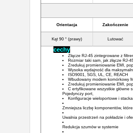
Orientacja
Zakończenie
Kąt 90 ° (prawy)
Lutować
cechy
Złącze RJ-45 zintegrowane z filtr
Rozmiar taki sam, jak złącze RJ-4
Zredukuj promieniowanie EMI, po
Wysoka wydajność dla
maksymalne
ISO9001, SGS, UL, CE, REACH
Wbudowany modem komórkowy Min
Zredukuj promieniowanie EMI, po
C
ertyfikowane
wszystkie główne s
Pojedynczy port,
Konfiguracje wieloportowe i stack
Zmniejsza liczbę komponentów, które
Uwalnia przestrzeń na pokładzie i of
Redukcja szumów w systemie