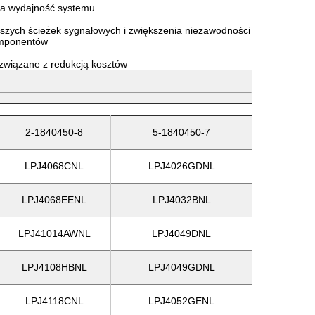
na wydajność systemu
tszych ścieżek sygnałowych i zwiększenia niezawodności
omponentów
wiązane z redukcją kosztów
2-1840450-8
5-1840450-7
LPJ4068CNL
LPJ4026GDNL
LPJ4068EENL
LPJ4032BNL
LPJ41014AWNL
LPJ4049DNL
LPJ4108HBNL
LPJ4049GDNL
LPJ4118CNL
LPJ4052GENL