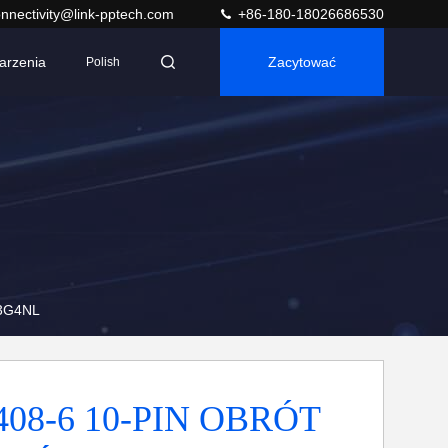
nnectivity@link-pptech.com
+86-180-18026686530
arzenia
Zacytować
Polish
3G4NL
408-6 10-PIN OBRÓT