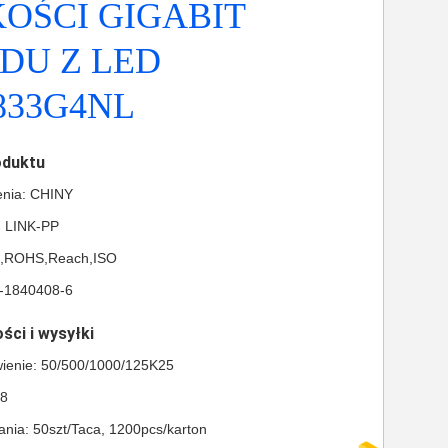
OŚCI GIGABIT
DU Z LED
833G4NL
oduktu
enia: CHINY
 LINK-PP
L,ROHS,Reach,ISO
-1840408-6
ści i wysyłki
ienie: 50/500/1000/125K25
28
nia: 50szt/Taca, 1200pcs/karton