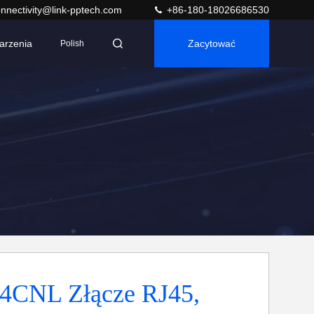
nnectivity@link-pptech.com
+86-180-18026686530
arzenia
Zacytować
Polish
4CNL Złącze RJ45,