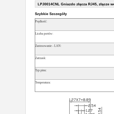
LPJ0014CNL Gniazdo złącza RJ45, złącze we
Szybkie Szczegóły
Prędkość:
Liczba portów:
Zastosowanie - LAN:
Zatrzask:
Typ pinu:
Temperatura: