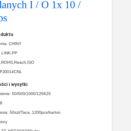
danych I / O 1x 10 /
ps
oduktu
enia: CHINY
 LINK-PP
L,ROHS,Reach,ISO
LPJ0014CNL
ści i wysyłki
ienie: 50/500/1000/125K25
28
nia: 50szt/Taca, 1200pcs/karton
iory