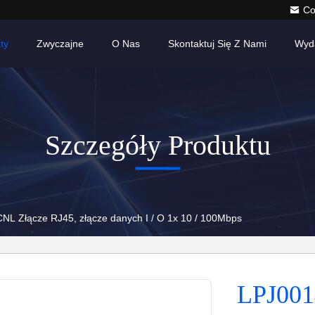
Co
ty
Zwyczajne
O Nas
Skontaktuj Się Z Nami
Wyd
Szczegóły Produktu
L Złącze RJ45, złącze danych I / O 1x 10 / 100Mbps
LPJ001