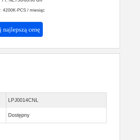
: TT, NET30/60/90 dni
: 4200K-PCS / miesiąc
 najlepszą cenę
LPJ0014CNL
Dostępny