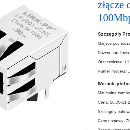
złącze 
100Mb
Szczegóły Pr
Miejsce pochodz
Nazwa handlowa:
Orzecznictwo: U
Numer modelu: 
Warunki płatno
Minimalne zamów
Cena: $0.05-$1.
Szczegóły pakowa
Czas dostawy: Zb