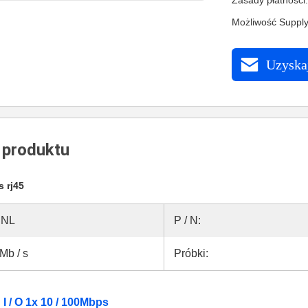
Zasady płatności
Możliwość Supply
Uzyskaj
 produktu
s rj45
CNL
P / N:
Mb / s
Próbki:
 / O 1x 10 / 100Mbps