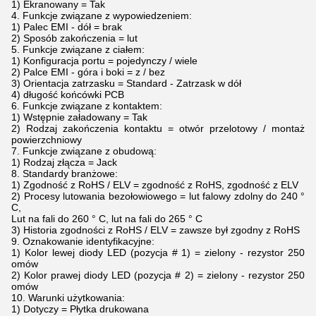
1) Ekranowany = Tak
4. Funkcje związane z wypowiedzeniem:
1) Palec EMI - dół = brak
2) Sposób zakończenia = lut
5. Funkcje związane z ciałem:
1) Konfiguracja portu = pojedynczy / wiele
2) Palce EMI - góra i boki = z / bez
3) Orientacja zatrzasku = Standard - Zatrzask w dół
4) długość końcówki PCB
6. Funkcje związane z kontaktem:
1) Wstępnie załadowany = Tak
2) Rodzaj zakończenia kontaktu = otwór przelotowy / montaż
powierzchniowy
7. Funkcje związane z obudową:
1) Rodzaj złącza = Jack
8. Standardy branżowe:
1) Zgodność z RoHS / ELV = zgodność z RoHS, zgodność z ELV
2) Procesy lutowania bezołowiowego = lut falowy zdolny do 240 °
C,
Lut na fali do 260 ° C, lut na fali do 265 ° C
3) Historia zgodności z RoHS / ELV = zawsze był zgodny z RoHS
9. Oznakowanie identyfikacyjne:
1) Kolor lewej diody LED (pozycja # 1) = zielony - rezystor 250
omów
2) Kolor prawej diody LED (pozycja # 2) = zielony - rezystor 250
omów
10. Warunki użytkowania:
1) Dotyczy = Płytka drukowana