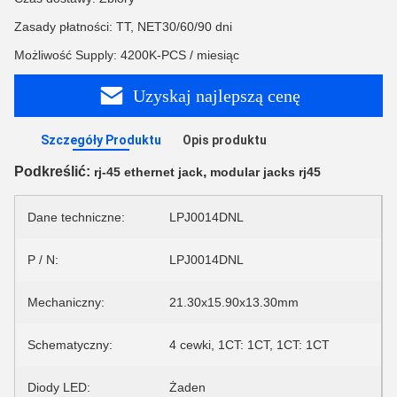
Zasady płatności: TT, NET30/60/90 dni
Możliwość Supply: 4200K-PCS / miesiąc
Uzyskaj najlepszą cenę
Szczegóły Produktu
Opis produktu
Podkreślić:
,
rj-45 ethernet jack
modular jacks rj45
Dane techniczne:
LPJ0014DNL
P / N:
LPJ0014DNL
Mechaniczny:
21.30x15.90x13.30mm
Schematyczny:
4 cewki, 1CT: 1CT, 1CT: 1CT
Diody LED:
Żaden