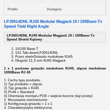
Próbki:
Dostępny
LPJ0014DNL RJ45 Modular Magjack 10 / 100Base-Tx
Speed ​​Tield Right Angle
LPJ0014DNL RJ45 Modular Magjack 10 / 100Base-Tx
Speed ​​Shield Kątowy
10/100 Base-T
1X1 Tab-down
LPJ0014DNL
Przez otwór
Gniazdo modułowe RJ45
Długość 21,3 mm
RJ45 Magjack
1 x 1 portowe gniazdo modułowe RJ45, złącze modułowe
1000Base RJ 45
1. Cechy typu produktu:
1) Typ produktu = złącze
2) Typ gniazda = RJ45
3) Profil = Standard
4) Orientacja montażu PCB = wejście boczne (kąt prosty)
2. Mocowanie mechaniczne:
1) Konfiguracja gniazda = 1 x 1
3. Charakterystyka elektryczna: