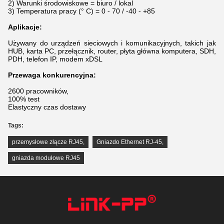
2) Warunki środowiskowe = biuro / lokal
3) Temperatura pracy (° C) = 0 - 70 / -40 - +85
Aplikacje:
Używany do urządzeń sieciowych i komunikacyjnych, takich jak
HUB, karta PC, przełącznik, router, płyta główna komputera, SDH,
PDH, telefon IP, modem xDSL
Przewaga konkurencyjna:
2600 pracowników,
100% test
Elastyczny czas dostawy
Tags:
przemysłowe złącze RJ45
,
Gniazdo Ethernet RJ-45
,
gniazda modułowe RJ45