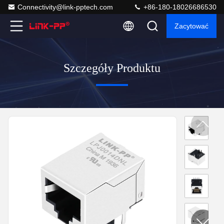
Connectivity@link-pptech.com
+86-180-18026686530
Zacytować
Szczegóły Produktu