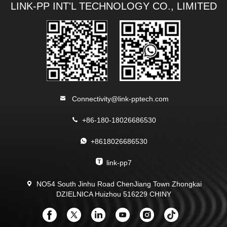
LINK-PP INT'L TECHNOLOGY CO., LIMITED
Connectivity@link-pptech.com
+86-180-18026686530
+8618026686530
link-pp7
NO54 South Jinhu Road ChenJiang Town Zhongkai
DZIELNICA Huizhou 516229 CHINY