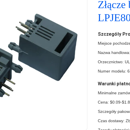
Złącze
LPJE8
Szczegóły Pr
Miejsce pochodz
Nazwa handlowa:
Orzecznictwo: U
Numer modelu: 
Warunki płatno
Minimalne zamów
Cena: $0.09-$1.
Szczegóły pakowa
Czas dostawy: Zb