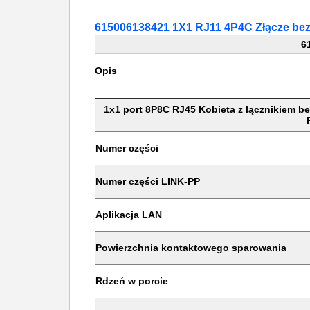
615006138421 1X1 RJ11 4P4C Złącze b
6
Opis
1x1 port 8P8C RJ45 Kobieta z łącznikiem b
Numer części
Numer części LINK-PP
Aplikacja LAN
Powierzchnia kontaktowego sparowania
Rdzeń w porcie