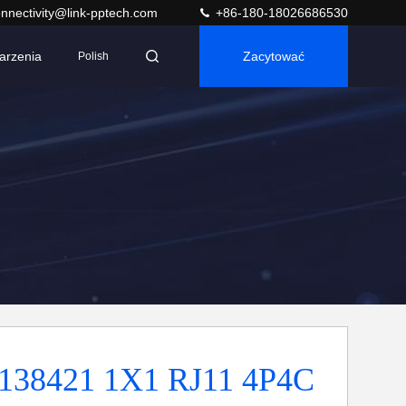
nnectivity@link-pptech.com
+86-180-18026686530
arzenia
Zacytować
Polish
138421 1X1 RJ11 4P4C