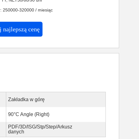
: TT, NET30/60/90 dni
: 250000-320000 / miesiąc
 najlepszą cenę
Zakładka w górę
90°C Angle (Right)
PDF/3D/ISG/Stp/Step/Arkusz
danych