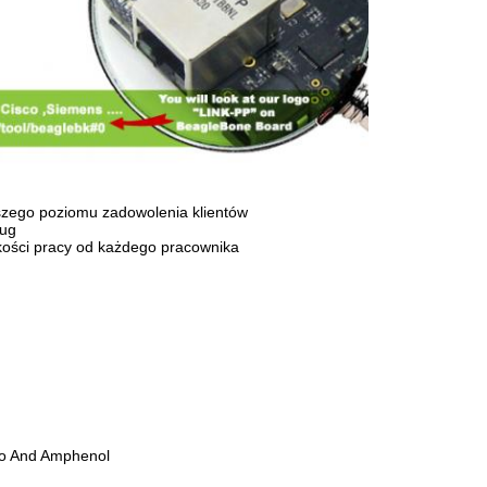
ższego poziomu zadowolenia klientów
ług
akości pracy od każdego pracownika
lo And Amphenol