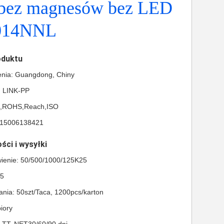
 bez magnesów bez LED
014NNL
oduktu
enia: Guangdong, Chiny
 LINK-PP
L,ROHS,Reach,ISO
615006138421
ści i wysyłki
ienie: 50/500/1000/125K25
85
nia: 50szt/Taca, 1200pcs/karton
iory