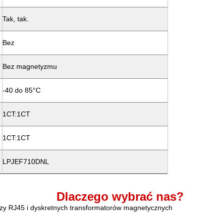
Tak, tak.
Bez
Bez magnetyzmu
-40 do 85°C
1CT:1CT
1CT:1CT
LPJEF710DNL
Dlaczego wybrać nas?
zy RJ45 i dyskretnych transformatorów magnetycznych