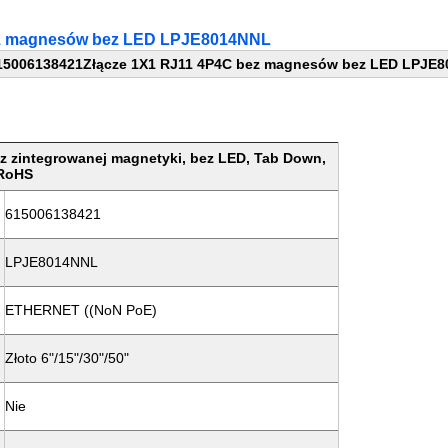
ez magnesów bez LED LPJE8014NNL
15006138421
Złącze 1X1 RJ11 4P4C bez magnesów bez LED LPJE
ez zintegrowanej magnetyki, bez LED, Tab Down,
RoHS
615006138421
LPJE8014NNL
ETHERNET ((NoN PoE)
Złoto 6"/15"/30"/50"
Nie