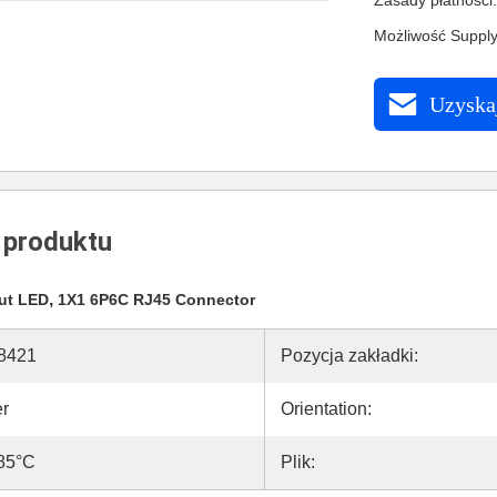
Zasady płatności
Możliwość Supply
Uzyskaj
 produktu
,
ut LED
1X1 6P6C RJ45 Connector
8421
Pozycja zakładki:
r
Orientation:
+85°C
Plik: