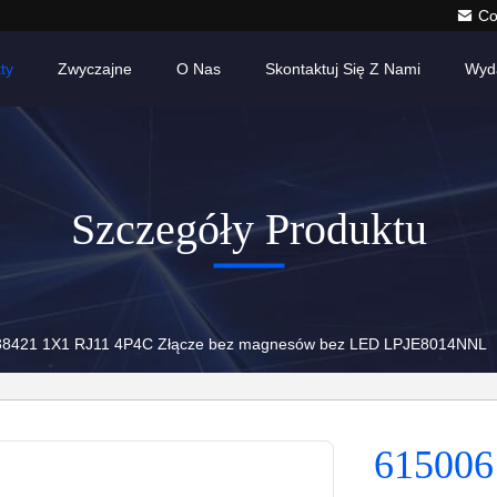
Co
ty
Zwyczajne
O Nas
Skontaktuj Się Z Nami
Wyd
Szczegóły Produktu
8421 1X1 RJ11 4P4C Złącze bez magnesów bez LED LPJE8014NNL
615006