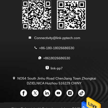
Connectivity@link-pptech.com
+86-180-18026686530
+8618026686530
link-pp7
NO54 South Jinhu Road ChenJiang Town Zhongkai
DZIELNICA Huizhou 516229 CHINY