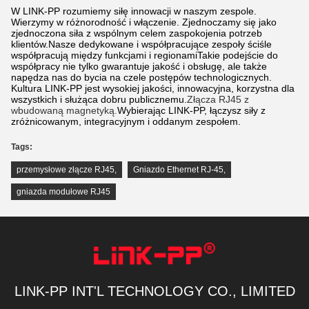
W LINK-PP rozumiemy siłę innowacji w naszym zespole.
Wierzymy w różnorodność i włączenie. Zjednoczamy się jako
zjednoczona siła z wspólnym celem zaspokojenia potrzeb
klientów.Nasze dedykowane i współpracujące zespoły ściśle
współpracują między funkcjami i regionamiTakie podejście do
współpracy nie tylko gwarantuje jakość i obsługę, ale także
napędza nas do bycia na czele postępów technologicznych.
Kultura LINK-PP jest wysokiej jakości, innowacyjna, korzystna dla
wszystkich i służąca dobru publicznemu.
Złącza RJ45 z
wbudowaną magnetyką.
Wybierając LINK-PP, łączysz siły z
zróżnicowanym, integracyjnym i oddanym zespołem.
Tags:
przemysłowe złącze RJ45
,
Gniazdo Ethernet RJ-45
,
gniazda modułowe RJ45
LINK-PP INT'L TECHNOLOGY CO., LIMITED