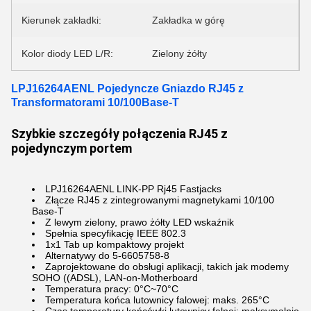
Kierunek zakładki:
Zakładka w górę
Kolor diody LED L/R:
Zielony żółty
LPJ16264AENL Pojedyncze Gniazdo RJ45 z
Transformatorami 10/100Base-T
Szybkie szczegóły połączenia RJ45 z
pojedynczym portem
LPJ16264AENL LINK-PP Rj45 Fastjacks
Złącze RJ45 z zintegrowanymi magnetykami 10/100
Base-T
Z lewym zielony, prawo żółty LED wskaźnik
Spełnia specyfikację IEEE 802.3
1x1 Tab up kompaktowy projekt
Alternatywy do 5-6605758-8
Zaprojektowane do obsługi aplikacji, takich jak modemy
SOHO ((ADSL), LAN-on-Motherboard
Temperatura pracy: 0°C~70°C
Temperatura końca lutownicy falowej: maks. 265°C