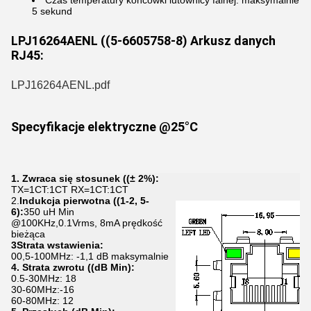
Czas temperatury końcówki lutownicy falnej: maksymalnie
5 sekund
LPJ16264AENL ((5-6605758-8) Arkusz danych
RJ45:
LPJ16264AENL.pdf
Specyfikacje elektryczne @25°C
1. Zwraca się stosunek ((± 2%):
TX=1CT:1CT RX=1CT:1CT
2.
Indukcja pierwotna ((1-2, 5-
6):
350 uH Min
@100KHz,0.1Vrms, 8mA prędkość
bieżąca
3Strata wstawienia:
00,5-100MHz: -1,1 dB maksymalnie
4. Strata zwrotu ((dB Min):
0.5-30MHz: 18
30-60MHz:-16
60-80MHz: 12