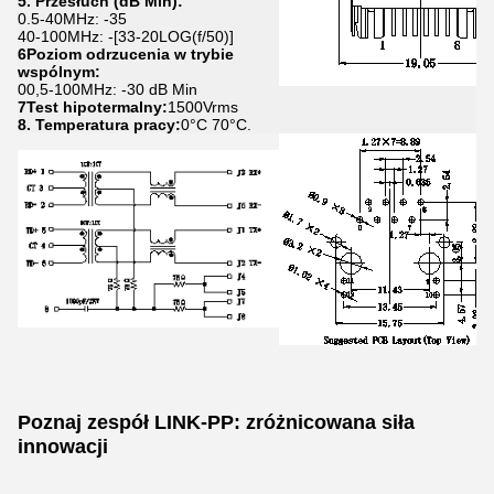
5. Przesłuch (dB Min):
0.5-40MHz: -35
40-100MHz: -[33-20LOG(f/50)]
6Poziom odrzucenia w trybie
wspólnym:
00,5-100MHz: -30 dB Min
7Test hipotermalny:
1500Vrms
8. Temperatura pracy:
0°C 70°C.
Poznaj zespół LINK-PP: zróżnicowana siła
innowacji