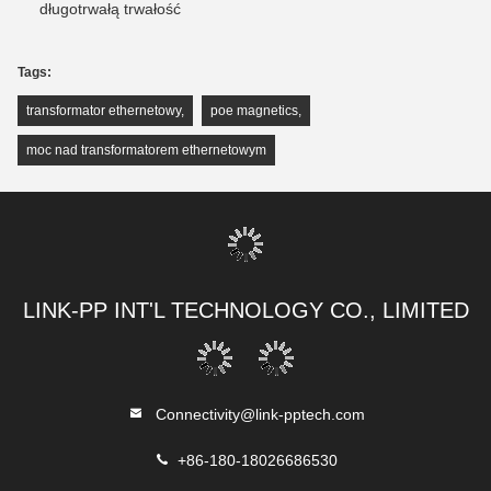
długotrwałą trwałość
Tags:
transformator ethernetowy
,
poe magnetics
,
moc nad transformatorem ethernetowym
LINK-PP INT'L TECHNOLOGY CO., LIMITED
Connectivity@link-pptech.com
+86-180-18026686530