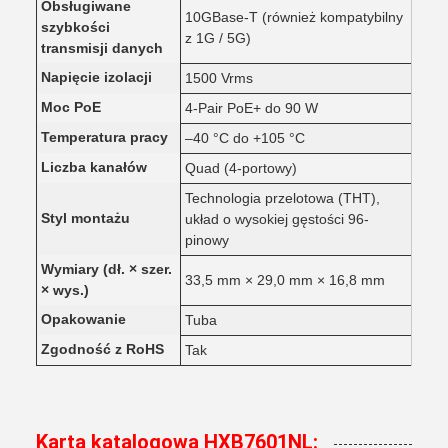
Obsługiwane
10GBase-T (również kompatybilny
szybkości
z 1G / 5G)
transmisji danych
Napięcie izolacji
1500 Vrms
Moc PoE
4-Pair PoE+ do 90 W
Temperatura pracy
–40 °C do +105 °C
Liczba kanałów
Quad (4-portowy)
Technologia przelotowa (THT),
Styl montażu
układ o wysokiej gęstości 96-
pinowy
Wymiary (dł. × szer.
33,5 mm × 29,0 mm × 16,8 mm
× wys.)
Opakowanie
Tuba
Zgodność z RoHS
Tak
Karta katalogowa HXB7601NL: