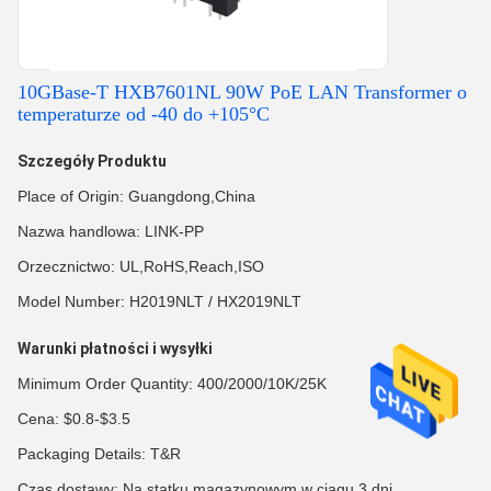
10GBase-T HXB7601NL 90W PoE LAN Transformer o
temperaturze od -40 do +105°C
Szczegóły Produktu
Place of Origin: Guangdong,China
Nazwa handlowa: LINK-PP
Orzecznictwo: UL,RoHS,Reach,ISO
Model Number: H2019NLT / HX2019NLT
Warunki płatności i wysyłki
Minimum Order Quantity: 400/2000/10K/25K
Cena: $0.8-$3.5
Packaging Details: T&R
Czas dostawy: Na statku magazynowym w ciągu 3 dni