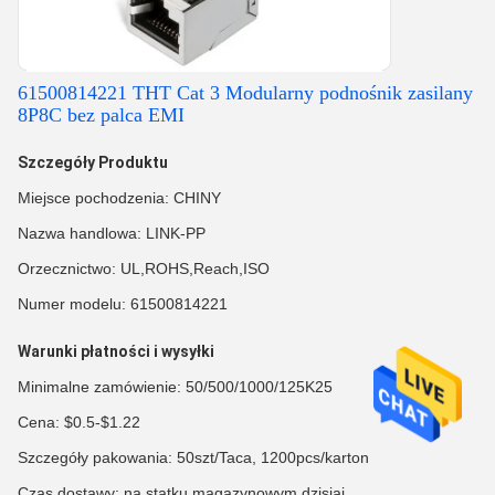
61500814221 THT Cat 3 Modularny podnośnik zasilany
8P8C bez palca EMI
Szczegóły Produktu
Miejsce pochodzenia: CHINY
Nazwa handlowa: LINK-PP
Orzecznictwo: UL,ROHS,Reach,ISO
Numer modelu: 61500814221
Warunki płatności i wysyłki
Minimalne zamówienie: 50/500/1000/125K25
Cena: $0.5-$1.22
Szczegóły pakowania: 50szt/Taca, 1200pcs/karton
Czas dostawy: na statku magazynowym dzisiaj