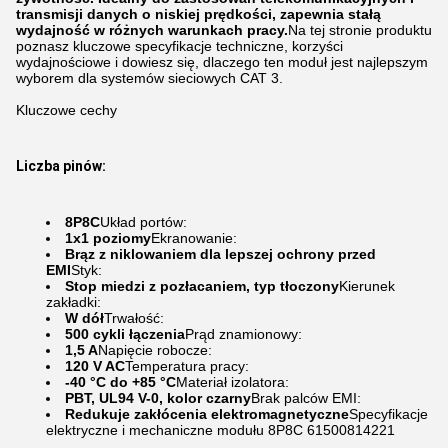
transmisji danych o niskiej prędkości, zapewnia stałą
wydajność w różnych warunkach pracy.
Na tej stronie produktu
poznasz kluczowe specyfikacje techniczne, korzyści
wydajnościowe i dowiesz się, dlaczego ten moduł jest najlepszym
wyborem dla systemów sieciowych CAT 3.
Kluczowe cechy
Liczba pinów:
8P8C
Układ portów:
1x1 poziomy
Ekranowanie:
Brąz z niklowaniem dla lepszej ochrony przed
EMI
Styk:
Stop miedzi z pozłacaniem, typ tłoczony
Kierunek
zakładki:
W dół
Trwałość:
500 cykli łączenia
Prąd znamionowy:
1,5 A
Napięcie robocze:
120 V AC
Temperatura pracy:
-40 °C do +85 °C
Materiał izolatora:
PBT, UL94 V-0, kolor czarny
Brak palców EMI:
Redukuje zakłócenia elektromagnetyczne
Specyfikacje
elektryczne i mechaniczne modułu 8P8C 61500814221