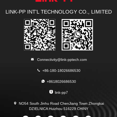
LINK-PP INT'L TECHNOLOGY CO., LIMITED
Connectivity@link-pptech.com
+86-180-18026686530
+8618026686530
link-pp7
NO54 South Jinhu Road ChenJiang Town Zhongkai
DZIELNICA Huizhou 516229 CHINY